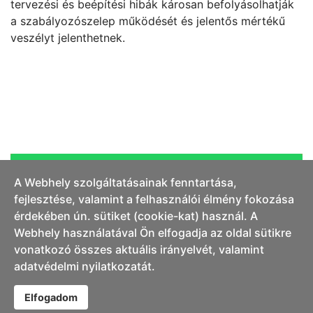
tervezési és beépítési hibák károsan befolyásolhatják
a szabályozószelep működését és jelentős mértékű
veszélyt jelenthetnek.
További információ a Hawido szelepekről
A Webhely szolgáltatásainak fenntartása,
fejlesztése, valamint a felhasználói élmény fokozása
érdekében ún. sütiket (cookie-kat) használ. A
Webhely használatával Ön elfogadja az oldal sütikre
vonatkozó összes aktuális irányelvét, valamint
© 2018 Hawle Szerelvénygyártó és Forgalmazó Kft. Minden jog
adatvédelmi nyilatkozatát.
fenntartva.
Designed by
Web Design Solution
Általános adatkezelési tájékoztató
|
Cookie kezelési tájékoztató
Elfogadom